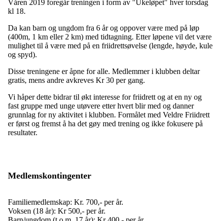
Våren 2019 foregår treningen i form av "Ukeløpet" hver torsdag
kl 18.
Da kan barn og ungdom fra 6 år og oppover være med på løp
(400m, 1 km eller 2 km) med tidtagning. Etter løpene vil det være
mulighet til å være med på en friidrettsøvelse (lengde, høyde, kule
og spyd).
Disse treningene er åpne for alle. Medlemmer i klubben deltar
gratis, mens andre avkreves Kr 30 per gang.
Vi håper dette bidrar til økt interesse for friidrett og at en ny og
fast gruppe med unge utøvere etter hvert blir med og danner
grunnlag for ny aktivitet i klubben. Formålet med Veldre Friidrett
er først og fremst å ha det gøy med trening og ikke fokusere på
resultater.
Medlemskontingenter
Familiemedlemskap: Kr. 700,- per år.
Voksen (18 år): Kr 500,- per år.
Barn/ungdom (t.o.m. 17 år): Kr 400,- per år.