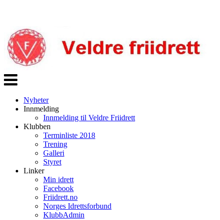
Veksle
navigasjon
Nyheter
Innmelding
Innmelding til Veldre Friidrett
Klubben
Terminliste 2018
Trening
Galleri
Styret
Linker
Min idrett
Facebook
Friidrett.no
Norges Idrettsforbund
KlubbAdmin