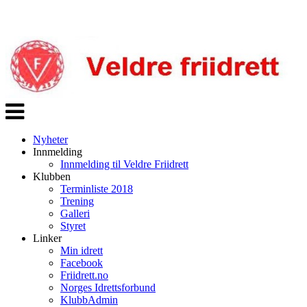
Veksle
navigasjon
Nyheter
Innmelding
Innmelding til Veldre Friidrett
Klubben
Terminliste 2018
Trening
Galleri
Styret
Linker
Min idrett
Facebook
Friidrett.no
Norges Idrettsforbund
KlubbAdmin