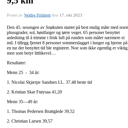
9,5 km
Postet av
Veldre Friidrett
den
17. okt 2023
Den 45. sesongen av Snøkuten startet på best mulig måte med noe
plussgrader, sol, høstfarger og tørre veger. 65 personer benyttet
anledning til å trimme i frisk luft på runden som måler nærmere ei
mil. I tillegg fjernet 8 personer sommerslagget i lunger og hjerne på
en tur der benyttet tid ble registrert. Noe som ikke egentlig er viktig
men som betyr littlikevel…
Resultater:
Menn 25 - 34 år:
1. Nicolai Skjærpe Sandnes I.L. 37.48 beste tid
2. Kristian Skar Frøysaa 41,20
Menn 35—49 år:
1. Thomas Pedersen Brattglede 39,52
2. Christian Larsen 39,57