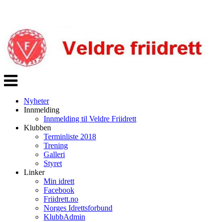
Veksle
navigasjon
Nyheter
Innmelding
Innmelding til Veldre Friidrett
Klubben
Terminliste 2018
Trening
Galleri
Styret
Linker
Min idrett
Facebook
Friidrett.no
Norges Idrettsforbund
KlubbAdmin